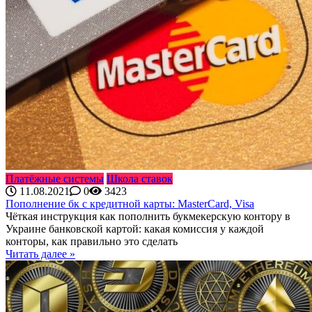
Платёжные системы
Школа ставок
11.08.2021
0
3423
Пополнение бк с кредитной карты: MasterCard, Visa
Чёткая инструкция как пополнить букмекерскую контору в
Украине банковской картой: какая комиссия у каждой
конторы, как правильно это сделать
Читать далее »