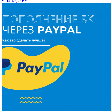
Читать далее »