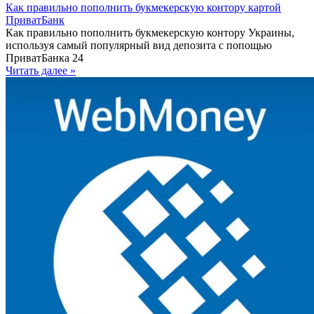
Как правильно пополнить букмекерскую контору картой
ПриватБанк
Как правильно пополнить букмекерскую контору Украины,
используя самый популярный вид депозита с попощью
ПриватБанка 24
Читать далее »