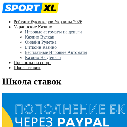
Рейтинг букмекеров Украины 2026
Украинские Казино
Игровые автоматы на деньги
Казино Вулкан
Онлайн Рулетка
Биткоин Казино
Бесплатные Игровые Автоматы
Казино На Деньги
Прогнозы на спорт
Школа ставок
Школа ставок