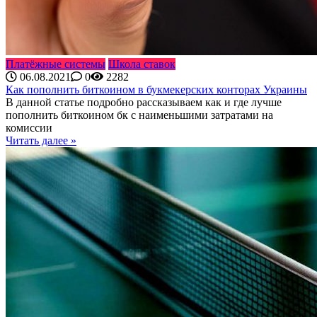
Платёжные системы
Школа ставок
06.08.2021
0
2282
Как пополнить биткоином в букмекерских конторах Украины
В данной статье подробно рассказываем как и где лучше
пополнить биткоином бк с наименьшими затратами на
комиссии
Читать далее »