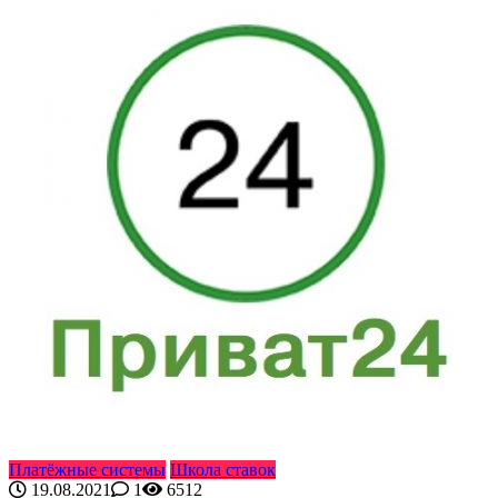
Платёжные системы
Школа ставок
19.08.2021
1
6512