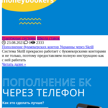
Платёжные системы
Школа ставок
23.08.2021
0
2333
Пополнение букмекерских контор Украины через Skrill
Система Skrill прекрасно работает с букмекерскими конторами
и не только, поэтому предоставляем полную инструкцию как
с ней работать
Читать далее »