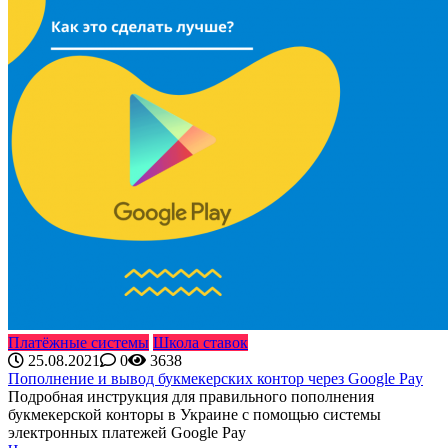
Платёжные системы
Школа ставок
25.08.2021
0
3638
Пополнение и вывод букмекерских контор через Google Pay
Подробная инструкция для правильного пополнения
букмекерской конторы в Украине с помощью системы
электронных платежей Google Pay