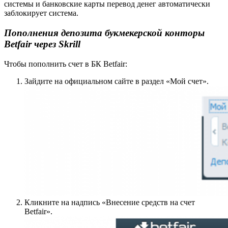
системы и банковские карты перевод денег автоматически
заблокирует система.
Пополнения депозита букмекерской конторы
Betfair через Skrill
Чтобы пополнить счет в БК Betfair:
Зайдите на официальном сайте в раздел «Мой счет».
Кликните на надпись «Внесение средств на счет
Betfair».