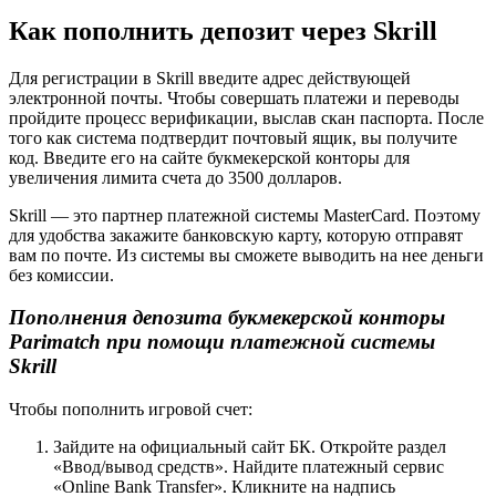
Как пополнить депозит через Skrill
Для регистрации в Skrill введите адрес действующей
электронной почты. Чтобы совершать платежи и переводы
пройдите процесс верификации, выслав скан паспорта. После
того как система подтвердит почтовый ящик, вы получите
код. Введите его на сайте букмекерской конторы для
увеличения лимита счета до 3500 долларов.
Skrill — это партнер платежной системы MasterCard. Поэтому
для удобства закажите банковскую карту, которую отправят
вам по почте. Из системы вы сможете выводить на нее деньги
без комиссии.
Пополнения депозита букмекерской конторы
Parimatch при помощи платежной системы
Skrill
Чтобы пополнить игровой счет:
Зайдите на официальный сайт БК. Откройте раздел
«Ввод/вывод средств». Найдите платежный сервис
«Online Bank Transfer». Кликните на надпись