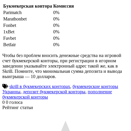
Букмекерская контора
Комиссия
Parimatch
0%
Marathonbet
0%
Fonbet
0%
1xBet
0%
Favbet
0%
Betfair
0%
Чтобы без проблем вносить денежные средства на игровой
счет букмекерской конторы, при регистрации в игорном
заведении указывайте электронный адрес такой же, как в
Skrill. Помните, что минимальная сумма депозита и вывода
выигрыша — 10 долларов.
skrill в букмекерских конторах
,
букмекерские конторы
Украины
,
депозит букмекерской конторы
,
пополнение
букмекерской конторы
0
0
голоса
Рейтинг статьи