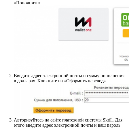
«Пополнить».
Введите адрес электронной почты и сумму пополнения
в долларах. Кликните на «Оформить перевод».
Авторизуйтесь на сайте платежной системы Skrill. Для
этого введите адрес электронной почты и ваш пароль.