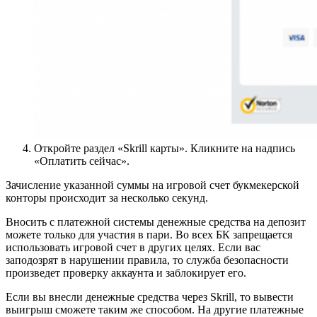
Откройте раздел «Skrill карты». Кликните на надпись
«Оплатить сейчас».
Зачисление указанной суммы на игровой счет букмекерской
конторы происходит за несколько секунд.
Вносить с платежной системы денежные средства на депозит
можете только для участия в пари. Во всех БК запрещается
использовать игровой счет в других целях. Если вас
заподозрят в нарушении правила, то служба безопасности
произведет проверку аккаунта и заблокирует его.
Если вы внесли денежные средства через Skrill, то вывести
выигрыш сможете таким же способом. На другие платежные