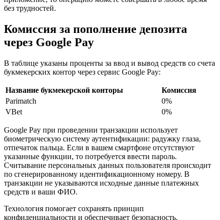
без трудностей.
Комиссия за пополнение депозита
через Google Pay
В таблице указаны проценты за ввод и вывод средств со счета
букмекерских контор через сервис Google Pay:
Название букмекерской конторы
Комиссия
Parimatch
0%
VBet
0%
Google Pay при проведении транзакции использует
биометрическую систему аутентификации: радужку глаза,
отпечаток пальца. Если в вашем смартфоне отсутствуют
указанные функции, то потребуется ввести пароль.
Считывание персональных данных пользователя происходит
по сгенерированному идентификационному номеру. В
транзакции не указываются исходные данные платежных
средств и ваши ФИО.
Технология помогает сохранять принцип
конфиденциальности и обеспечивает безопасность.