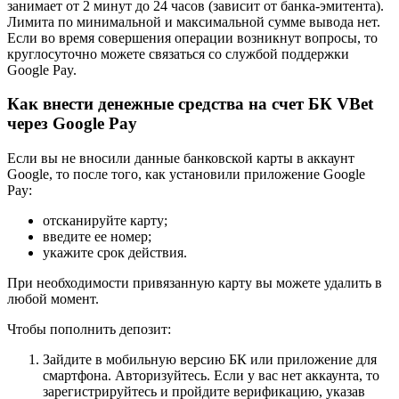
занимает от 2 минут до 24 часов (зависит от банка-эмитента).
Лимита по минимальной и максимальной сумме вывода нет.
Если во время совершения операции возникнут вопросы, то
круглосуточно можете связаться со службой поддержки
Google Pay.
Как внести денежные средства на счет БК VBet
через Google Pay
Если вы не вносили данные банковской карты в аккаунт
Google, то после того, как установили приложение Google
Pay:
отсканируйте карту;
введите ее номер;
укажите срок действия.
При необходимости привязанную карту вы можете удалить в
любой момент.
Чтобы пополнить депозит:
Зайдите в мобильную версию БК или приложение для
смартфона. Авторизуйтесь. Если у вас нет аккаунта, то
зарегистрируйтесь и пройдите верификацию, указав