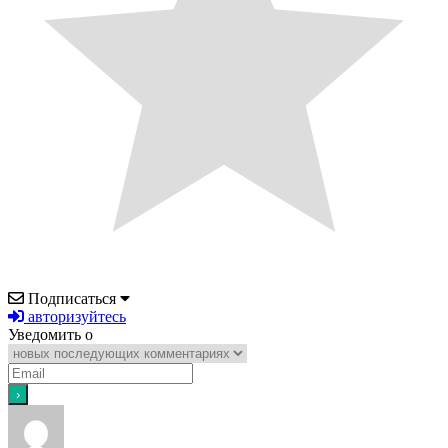
Подписаться
авторизуйтесь
Уведомить о