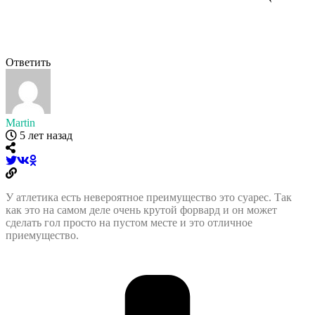
Ответить
Martin
5 лет назад
У атлетика есть невероятное преимущество это суарес. Так
как это на самом деле очень крутой форвард и он может
сделать гол просто на пустом месте и это отличное
приемущество.