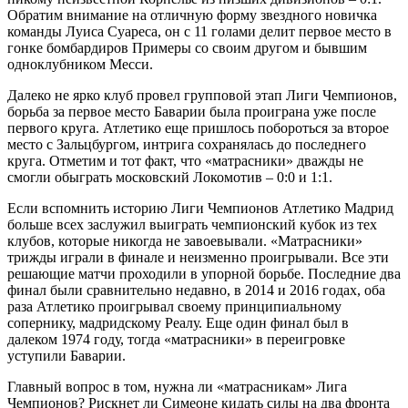
Обратим внимание на отличную форму звездного новичка
команды Луиса Суареса, он с 11 голами делит первое место в
гонке бомбардиров Примеры со своим другом и бывшим
одноклубником Месси.
Далеко не ярко клуб провел групповой этап Лиги Чемпионов,
борьба за первое место Баварии была проиграна уже после
первого круга. Атлетико еще пришлось побороться за второе
место с Зальцбургом, интрига сохранялась до последнего
круга. Отметим и тот факт, что «матрасники» дважды не
смогли обыграть московский Локомотив – 0:0 и 1:1.
Если вспомнить историю Лиги Чемпионов Атлетико Мадрид
больше всех заслужил выиграть чемпионский кубок из тех
клубов, которые никогда не завоевывали. «Матрасники»
трижды играли в финале и неизменно проигрывали. Все эти
решающие матчи проходили в упорной борьбе. Последние два
финал были сравнительно недавно, в 2014 и 2016 годах, оба
раза Атлетико проигрывал своему принципиальному
сопернику, мадридскому Реалу. Еще один финал был в
далеком 1974 году, тогда «матрасники» в переигровке
уступили Баварии.
Главный вопрос в том, нужна ли «матрасникам» Лига
Чемпионов? Рискнет ли Симеоне кидать силы на два фронта