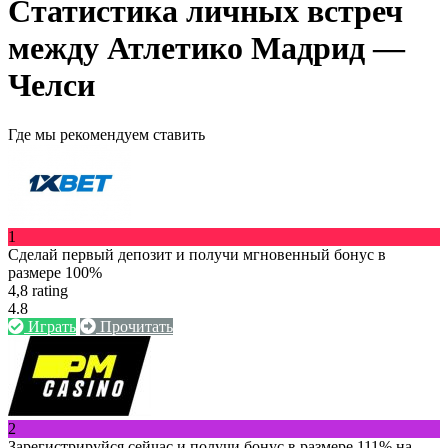
Статистика личных встреч
между Атлетико Мадрид —
Челси
Где мы рекомендуем ставить
1
Сделай первый депозит и получи мгновенный бонус в
размере 100%
4,8 rating
4.8
Играть
Прочитать
2
Зарегистрируйся сейчас и получи бонус в размере 111% на