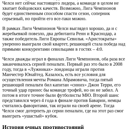
Челси нет сейчас настоящего лидера, а команде в целом не
хватает бойцовских качеств. Возможно, Лига Чемпионов
будет единственным способом спасти сезон, соперник
серьезный, но пройти его все-таки можно.
В рамках Лиги Чемпионов Челси выглядел хорошо, да и с
жеребьевкой повезло, два дебютанта Ренн и Краснодар, а
также победитель Лиги Европы Севилья. «Аристократы»
уверенно выиграли свой квартет, решающей стала победа над
прямыми конкурентами севильцами в гостях – 4:0.
Челси дважды играл в финалах Лиги Чемпионов, оба раза все
заканчивалось серией пенальти. Первый раз это было в 2008
году, тогда в «Лужниках» лондонцы играли против
Манчестер Юнайтед. Казалось, есть все условия для
осуществления мечты Романа Абрамовича, тогда пятый
решающий пенальти бил капитан «синих» Джон Терри, его
точный удар принес бы команде трофей, но он не забил. А
потом в итоге точнее были футболисты МЮ. Второй шанс
представился через 4 года в финале против Баварии, немцы
считались фаворитами, так играли на своей арене. Тогда
Челси смог дотерпеть до серии пенальти, где на этот раз смог
выиграть «ушастый» кубок.
История очных противостояний