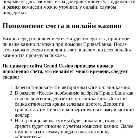
покрывает доп. расходы из-за доверия к клиенту. Подробности
и размер комиссии можно уточнить у онлайн службы
поддержки.
Пополнение счета в онлайн казино
Важно перед пополнением счета удостовериться, принимает
ли ваше казино платежи при помощи ПриватБанка. После
этого можно смело пополнять счет: в целом, во всех онлайн-
казино эта процедура похожа.
На примере сайта Grand Casino приведем пример
пополнения счета, это не займет много времени, следует
сперва:
Зарегистрироваться и авторизоваться в онлайн-казино;
В разделе «Касса» необходимо выбрать ПриватБанк как
способ внесения депозита в онлайн-казино. Логотип
банка отличается ярким зеленым цветом. Депозит в
гривнах автоматически конвертируется в американский
доллар;
На странице ввода суммы будет показано, сколько
средств будет списано с учетом комиссии казино. Далее
нужно указать сумму ввода и нажать кнопку
«Оплатить»;