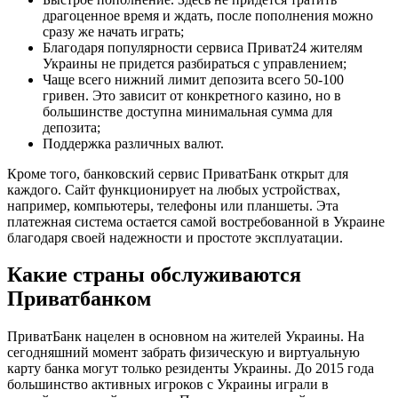
драгоценное время и ждать, после пополнения можно
сразу же начать играть;
Благодаря популярности сервиса Приват24 жителям
Украины не придется разбираться с управлением;
Чаще всего нижний лимит депозита всего 50-100
гривен. Это зависит от конкретного казино, но в
большинстве доступна минимальная сумма для
депозита;
Поддержка различных валют.
Кроме того, банковский сервис ПриватБанк открыт для
каждого. Сайт функционирует на любых устройствах,
например, компьютеры, телефоны или планшеты. Эта
платежная система остается самой востребованной в Украине
благодаря своей надежности и простоте эксплуатации.
Какие страны обслуживаются
Приватбанком
ПриватБанк нацелен в основном на жителей Украины. На
сегодняшний момент забрать физическую и виртуальную
карту банка могут только резиденты Украины. До 2015 года
большинство активных игроков с Украины играли в