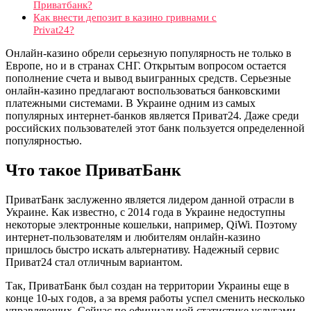
Приватбанк?
Как внести депозит в казино гривнами с
Privat24?
Онлайн-казино обрели серьезную популярность не только в
Европе, но и в странах СНГ. Открытым вопросом остается
пополнение счета и вывод выигранных средств. Серьезные
онлайн-казино предлагают воспользоваться банковскими
платежными системами. В Украине одним из самых
популярных интернет-банков является Приват24. Даже среди
российских пользователей этот банк пользуется определенной
популярностью.
Что такое ПриватБанк
ПриватБанк заслуженно является лидером данной отрасли в
Украине. Как известно, с 2014 года в Украине недоступны
некоторые электронные кошельки, например, QiWi. Поэтому
интернет-пользователям и любителям онлайн-казино
пришлось быстро искать альтернативу. Надежный сервис
Приват24 стал отличным вариантом.
Так, ПриватБанк был создан на территории Украины еще в
конце 10-ых годов, а за время работы успел сменить несколько
управляющих. Сейчас по официальной статистике услугами