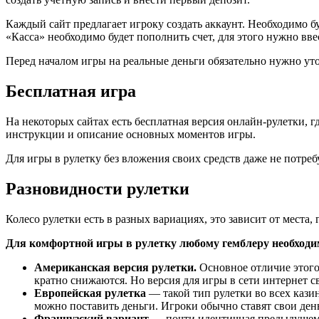
Каждый сайт предлагает игроку создать аккаунт. Необходимо б
«Касса» необходимо будет пополнить счет, для этого нужно вв
Перед началом игры на реальные деньги обязательно нужно уто
Бесплатная игра
На некоторых сайтах есть бесплатная версия онлайн-рулетки,
инструкции и описание основных моментов игры.
Для игры в рулетку без вложения своих средств даже не потреб
Разновидности рулетки
Колесо рулетки есть в разных вариациях, это зависит от места
Для комфортной игры в рулетку любому гемблеру необходи
Американская версия рулетки.
Основное отличие этого
кратно снижаются. Но версия для игры в сети интернет 
Европейская рулетка
— такой тип рулетки во всех казин
можно поставить деньги. Игроки обычно ставят свои деньг
Французский вариант
— почти идентичная предыдущему 