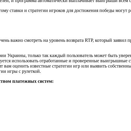
телей, и программа автоматически выплачивает выигрыши всем с
этому ставки и стратегии игроков для достижения победы могут 
чень важно смотреть на уровень возврата RTP, который заявил п
ии Украины, только так каждый пользователь может быть уверен
ется использовать отработанные и проверенные выигрышные стр
лят вам оценить известные стратегии игр или выявить собственн
гии игры с рулеткой.
ством платежных систем: