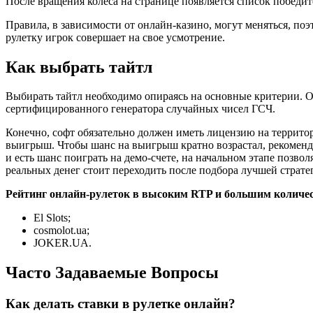
После вращения колеса на странице появляется список победи
Правила, в зависимости от онлайн-казино, могут меняться, по
рулетку игрок совершает на свое усмотрение.
Как выбрать тайтл
Выбирать тайтл необходимо опираясь на основные критерии. О
сертифицированного генератора случайных чисел ГСЧ.
Конечно, софт обязательно должен иметь лицензию на территор
выигрыш. Чтобы шанс на выигрыш кратно возрастал, рекоменду
и есть шанс поиграть на демо-счете, на начальном этапе позво
реальных денег стоит переходить после подбора лучшей страте
Рейтинг онлайн-рулеток в высоким RTP и большим количе
El Slots;
cosmolot.ua;
JOKER.UA.
Часто Задаваемые Вопросы
Как делать ставки в рулетке онлайн?