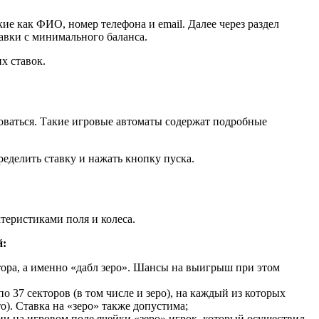
ие как ФИО, номер телефона и email. Далее через раздел
тавки с минимального баланса.
х ставок.
роваться. Такие игровые автоматы содержат подробные
ределить ставку и нажать кнопку пуска.
ктеристиками поля и колеса.
й:
тора, а именно «дабл зеро». Шансы на выигрыш при этом
о 37 секторов (в том числе и зеро), на каждый из которых
о). Ставка на «зеро» также допустима;
и на игровом поле ячейки «зеро» игрок, который осуществил