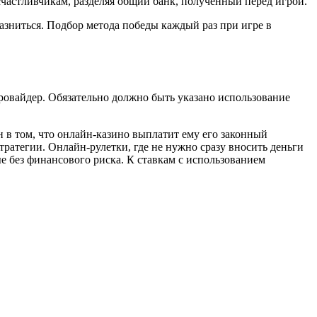
частливчикам, разделяя общий банк, полученный перед игрой.
разниться. Подбор метода победы каждый раз при игре в
ровайдер. Обязательно должно быть указано использование
 в том, что онлайн-казино выплатит ему его законный
атегии. Онлайн-рулетки, где не нужно сразу вносить деньги
ые без финансового риска. К ставкам с использованием