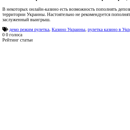
В некоторых онлайн-казино есть возможность пополнять депоз
территории Украины. Настоятельно не рекомендуется пополнять 
заслуженный выигрыш.
демо режим рулетка
,
Казино Украины
,
рулетка казино в Ук
0
0
голоса
Рейтинг статьи