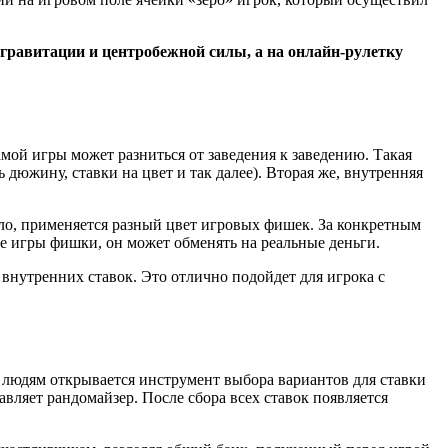
 гравитации и центробежной силы, а на онлайн-рулетку
мой игры может разниться от заведения к заведению. Такая
ь дюжину, ставки на цвет и так далее). Вторая же, внутренняя
ало, применяется разный цвет игровых фишек. За конкретным
е игры фишки, он может обменять на реальные деньги.
нутренних ставок. Это отлично подойдет для игрока с
и людям открывается инструмент выбора вариантов для ставки
авляет рандомайзер. После сбора всех ставок появляется