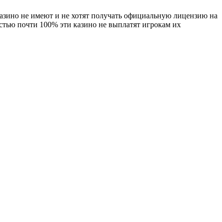
казино не имеют и не хотят получать официальную лицензию на
остью почти 100% эти казино не выплатят игрокам их