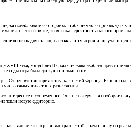
информации шансы на победную череду игры и крупный выигрыш
 сперва понаблюдать со стороны, чтобы немного привыкнуть к т
нимания, на что ставите, то высока вероятность скорого проигр
чение коробок для ставок, наслаждаются игрой и получают ценны
онце XVIII века, когда Блез Паскаль первым изобрел примитивн
 в те годы игра была доступна только знати.
гры. Существует история о том, как некий Франсуа Блан продал
 в число самых известных развлечений.
ного интереснее и современнее. Она не потеряла, а наоборот п
ривлекли новую аудиторию.
ь наслаждение от игры и выиграть. Чтобы начать игру на реал