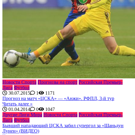
Новости Спорта
Прогнозы на спорт
Российская Премьер-
Лига
Футбол
30.07.2015
1
1171
Прогноз на матч «ЦСКА» — «Анжи». РФПЛ, 3-й тур
Читать далее »
01.04.2014
0
1047
Другие Лиги Мира
Новости Спорта
Российская Премьер-
Лига
Футбол
Бывший нападающий ЦСКА забил супергол за «Шаньдун
Лунен» (ВИДЕО)