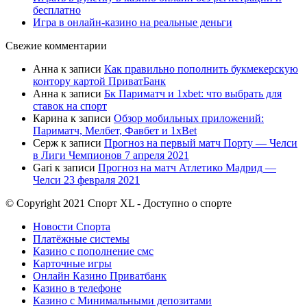
бесплатно
Игра в онлайн-казино на реальные деньги
Свежие комментарии
Анна
к записи
Как правильно пополнить букмекерскую
контору картой ПриватБанк
Анна
к записи
Бк Париматч и 1xbet: что выбрать для
ставок на спорт
Карина
к записи
Обзор мобильных приложений:
Париматч, Мелбет, Фавбет и 1xBet
Серж
к записи
Прогноз на первый матч Порту — Челси
в Лиги Чемпионов 7 апреля 2021
Gari
к записи
Прогноз на матч Атлетико Мадрид —
Челси 23 февраля 2021
© Copyright 2021 Спорт XL - Доступно о спорте
Новости Спорта
Платёжные системы
Казино с пополнение смс
Карточные игры
Онлайн Казино Приватбанк
Казино в телефоне
Казино с Минимальными депозитами