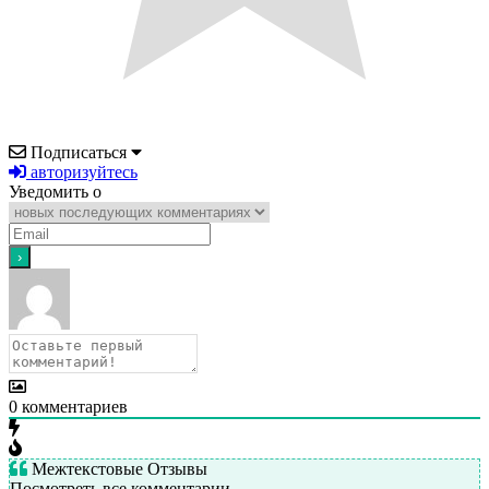
Подписаться
авторизуйтесь
Уведомить о
0
комментариев
Межтекстовые Отзывы
Посмотреть все комментарии