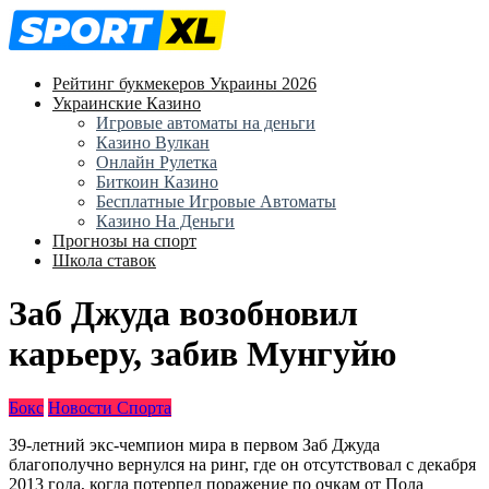
Рейтинг букмекеров Украины 2026
Украинские Казино
Игровые автоматы на деньги
Казино Вулкан
Онлайн Рулетка
Биткоин Казино
Бесплатные Игровые Автоматы
Казино На Деньги
Прогнозы на спорт
Школа ставок
Заб Джуда возобновил
карьеру, забив Мунгуйю
Бокс
Новости Спорта
39-летний экс-чемпион мира в первом Заб Джуда
благополучно вернулся на ринг, где он отсутствовал с декабря
2013 года, когда потерпел поражение по очкам от Пола