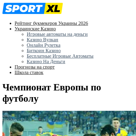
Рейтинг букмекеров Украины 2026
Украинские Казино
Игровые автоматы на деньги
Казино Вулкан
Онлайн Рулетка
Биткоин Казино
Бесплатные Игровые Автоматы
Казино На Деньги
Прогнозы на спорт
Школа ставок
Чемпионат Европы по
футболу