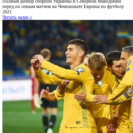
Полный разбор сборной Украины и Северной Македонии
перед их очным матчем на Чемпионате Европы по футболу
2021
Читать далее »