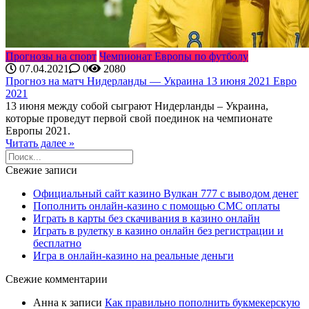
Прогнозы на спорт
Чемпионат Европы по футболу
07.04.2021
0
2080
Прогноз на матч Нидерланды — Украина 13 июня 2021 Евро
2021
13 июня между собой сыграют Нидерланды – Украина,
которые проведут первой свой поединок на чемпионате
Европы 2021.
Читать далее »
Свежие записи
Официальный сайт казино Вулкан 777 с выводом денег
Пополнить онлайн-казино с помощью СМС оплаты
Играть в карты без скачивания в казино онлайн
Играть в рулетку в казино онлайн без регистрации и
бесплатно
Игра в онлайн-казино на реальные деньги
Свежие комментарии
Анна
к записи
Как правильно пополнить букмекерскую