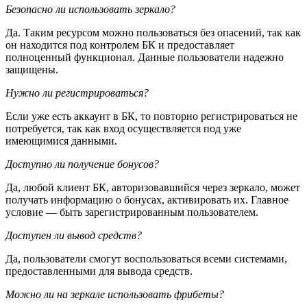
Безопасно ли использовать зеркало?
Да. Таким ресурсом можно пользоваться без опасений, так как
он находится под контролем БК и предоставляет
полноценный функционал. Данные пользователи надежно
защищены.
Нужно ли регистрироваться?
Если уже есть аккаунт в БК, то повторно регистрироваться не
потребуется, так как вход осуществляется под уже
имеющимися данными.
Доступно ли получение бонусов?
Да, любой клиент БК, авторизовавшийся через зеркало, может
получать информацию о бонусах, активировать их. Главное
условие — быть зарегистрированным пользователем.
Доступен ли вывод средств?
Да, пользователи смогут воспользоваться всеми системами,
предоставленными для вывода средств.
Можно ли на зеркале использовать фрибеты?