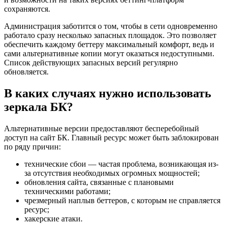
сохраняются.
Администрация заботится о том, чтобы в сети одновременно
работало сразу несколько запасных площадок. Это позволяет
обеспечить каждому беттеру максимальный комфорт, ведь и
сами альтернативные копии могут оказаться недоступными.
Список действующих запасных версий регулярно
обновляется.
В каких случаях нужно использовать
зеркала БК?
Альтернативные версии предоставляют бесперебойный
доступ на сайт БК. Главный ресурс может быть заблокирован
по ряду причин:
технические сбои — частая проблема, возникающая из-
за отсутствия необходимых огромных мощностей;
обновления сайта, связанные с плановыми
техническими работами;
чрезмерный наплыв беттеров, с которым не справляется
ресурс;
хакерские атаки.