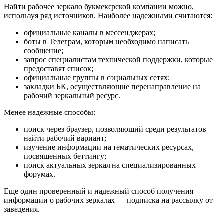
Найти рабочее зеркало букмекерской компании можно,
используя ряд источников. Наиболее надежными считаются:
официальные каналы в мессенджерах;
боты в Телеграм, которым необходимо написать
сообщение;
запрос специалистам технической поддержки, которые
предоставят список;
официальные группы в социальных сетях;
закладки БК, осуществляющие перенаправление на
рабочий зеркальный ресурс.
Менее надежные способы:
поиск через браузер, позволяющий среди результатов
найти рабочий вариант;
изучение информации на тематических ресурсах,
посвященных беттингу;
поиск актуальных зеркал на специализированных
форумах.
Еще один проверенный и надежный способ получения
информации о рабочих зеркалах — подписка на рассылку от
заведения.