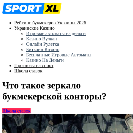
Рейтинг букмекеров Украины 2026
Украинские Казино
Игровые автоматы на деньги
Казино Вулкан
Онлайн Рулетка
Биткоин Казино
Бесплатные Игровые Автоматы
Казино На Деньги
Прогнозы на спорт
Школа ставок
Что такое зеркало
букмекерской конторы?
Школа ставок