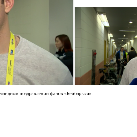
омандном поздравлении фанов «Бейбарыса».