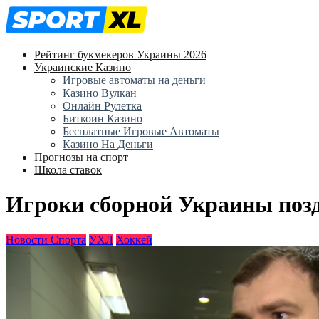
Рейтинг букмекеров Украины 2026
Украинские Казино
Игровые автоматы на деньги
Казино Вулкан
Онлайн Рулетка
Биткоин Казино
Бесплатные Игровые Автоматы
Казино На Деньги
Прогнозы на спорт
Школа ставок
Игроки сборной Украины поз
Новости Спорта
УХЛ
Хоккей