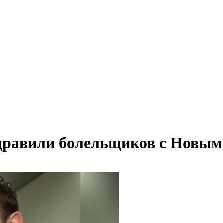
дравили болельщиков с Новым