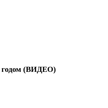
 годом (ВИДЕО)