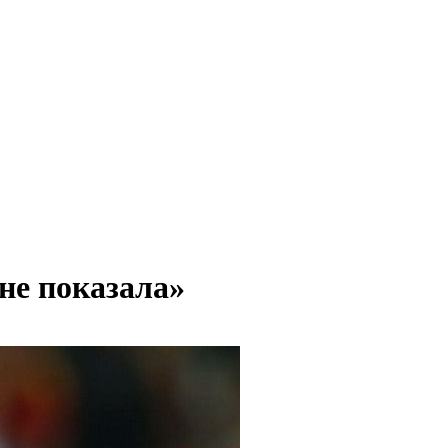
не показала»