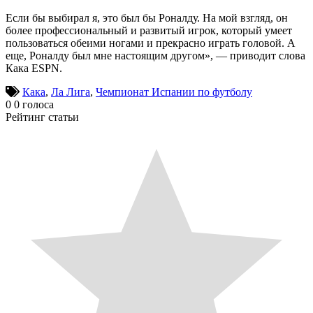
Если бы выбирал я, это был бы Роналду. На мой взгляд, он
более профессиональный и развитый игрок, который умеет
пользоваться обеими ногами и прекрасно играть головой. А
еще, Роналду был мне настоящим другом», — приводит слова
Кака ESPN.
Кака
,
Ла Лига
,
Чемпионат Испании по футболу
0
0
голоса
Рейтинг статьи