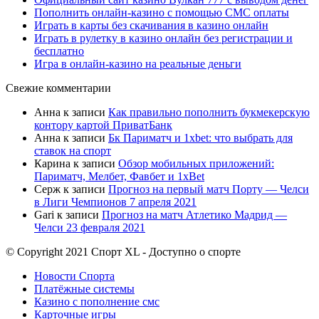
Пополнить онлайн-казино с помощью СМС оплаты
Играть в карты без скачивания в казино онлайн
Играть в рулетку в казино онлайн без регистрации и
бесплатно
Игра в онлайн-казино на реальные деньги
Свежие комментарии
Анна
к записи
Как правильно пополнить букмекерскую
контору картой ПриватБанк
Анна
к записи
Бк Париматч и 1xbet: что выбрать для
ставок на спорт
Карина
к записи
Обзор мобильных приложений:
Париматч, Мелбет, Фавбет и 1xBet
Серж
к записи
Прогноз на первый матч Порту — Челси
в Лиги Чемпионов 7 апреля 2021
Gari
к записи
Прогноз на матч Атлетико Мадрид —
Челси 23 февраля 2021
© Copyright 2021 Спорт XL - Доступно о спорте
Новости Спорта
Платёжные системы
Казино с пополнение смс
Карточные игры