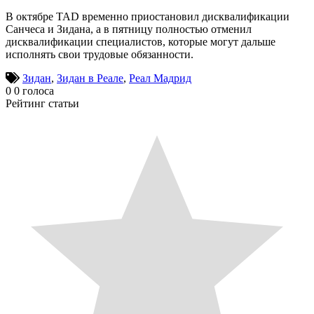
В октябре TAD временно приостановил дисквалификации
Санчеса и Зидана, а в пятницу полностью отменил
дисквалификации специалистов, которые могут дальше
исполнять свои трудовые обязанности.
Зидан
,
Зидан в Реале
,
Реал Мадрид
0
0
голоса
Рейтинг статьи