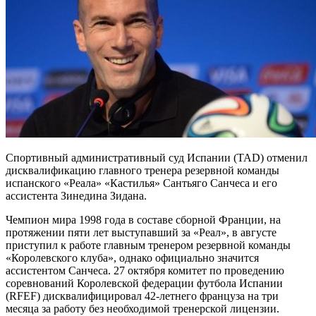
Спортивный административный суд Испании (TAD) отменил
дисквалификацию главного тренера резервной команды
испанского «Реала» «Кастилья» Сантьяго Санчеса и его
ассистента Зинедина Зидана.
Чемпион мира 1998 года в составе сборной Франции, на
протяжении пяти лет выступавший за «Реал», в августе
приступил к работе главным тренером резервной команды
«Королевского клуба», однако официально значится
ассистентом Санчеса. 27 октября комитет по проведению
соревнований Королевской федерации футбола Испании
(RFEF) дисквалифицировал 42-летнего француза на три
месяца за работу без необходимой тренерской лицензии.