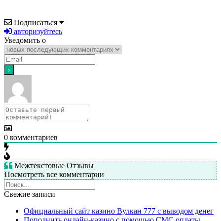
Подписаться
авторизуйтесь
Уведомить о
0
комментариев
Межтекстовые Отзывы
Посмотреть все комментарии
Свежие записи
Официальный сайт казино Вулкан 777 с выводом денег
Пополнить онлайн-казино с помощью СМС оплаты