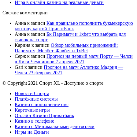
Игра в онлайн-казино на реальные деньги
Свежие комментарии
Анна
к записи
Как правильно пополнить букмекерскую
контору картой ПриватБанк
Анна
к записи
Бк Париматч и 1xbet: что выбрать для
ставок на спорт
Карина
к записи
Обзор мобильных приложений:
Париматч, Мелбет, Фавбет и 1xBet
Серж
к записи
Прогноз на первый матч Порту — Челси
в Лиги Чемпионов 7 апреля 2021
Gari
к записи
Прогноз на матч Атлетико Мадрид —
Челси 23 февраля 2021
© Copyright 2021 Спорт XL - Доступно о спорте
Новости Спорта
Платёжные системы
Казино с пополнение смс
Карточные игры
Онлайн Казино Приватбанк
Казино в телефоне
Казино с Минимальными депозитами
Игры на Деньги