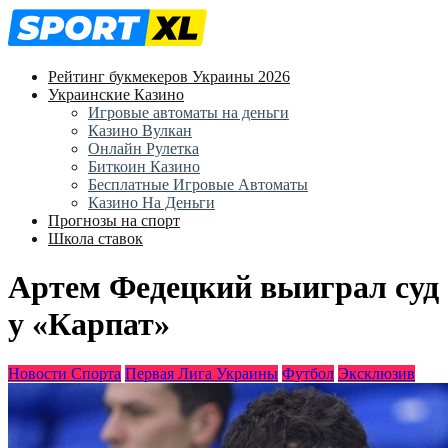
Рейтинг букмекеров Украины 2026
Украинские Казино
Игровые автоматы на деньги
Казино Вулкан
Онлайн Рулетка
Биткоин Казино
Бесплатные Игровые Автоматы
Казино На Деньги
Прогнозы на спорт
Школа ставок
Артем Федецкий выиграл суд
у «Карпат»
Новости Спорта
Первая Лига Украины
Футбол
Эксклюзив