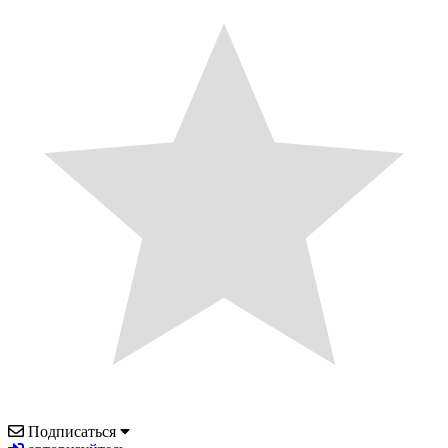
Подписаться