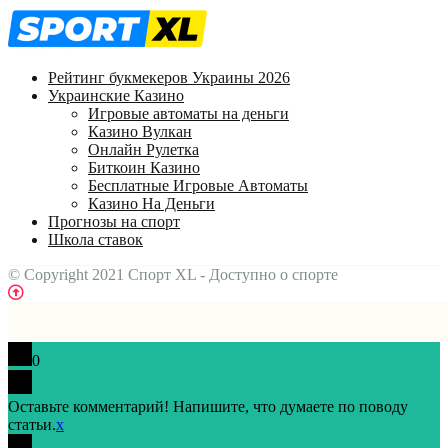
Рейтинг букмекеров Украины 2026
Украинские Казино
Игровые автоматы на деньги
Казино Вулкан
Онлайн Рулетка
Биткоин Казино
Бесплатные Игровые Автоматы
Казино На Деньги
Прогнозы на спорт
Школа ставок
© Copyright 2021 Спорт XL - Доступно о спорте
0
Оставьте комментарий! Напишите, что думаете по поводу
статьи.
x