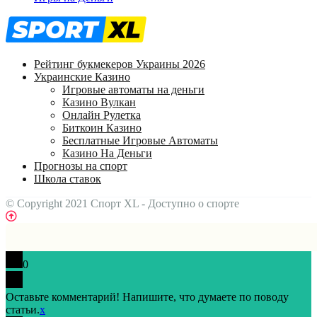
Рейтинг букмекеров Украины 2026
Украинские Казино
Игровые автоматы на деньги
Казино Вулкан
Онлайн Рулетка
Биткоин Казино
Бесплатные Игровые Автоматы
Казино На Деньги
Прогнозы на спорт
Школа ставок
© Copyright 2021 Спорт XL - Доступно о спорте
0
Оставьте комментарий! Напишите, что думаете по поводу
статьи.
x