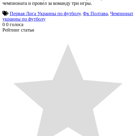
чемпионата и провел за команду три игры.
Первая Лига Украины по футболу
,
Фк Полтава
,
Чемпионат
украины по футболу
0
0
голоса
Рейтинг статьи