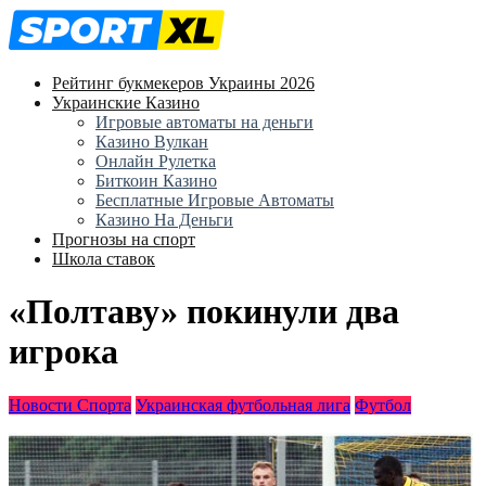
Рейтинг букмекеров Украины 2026
Украинские Казино
Игровые автоматы на деньги
Казино Вулкан
Онлайн Рулетка
Биткоин Казино
Бесплатные Игровые Автоматы
Казино На Деньги
Прогнозы на спорт
Школа ставок
«Полтаву» покинули два
игрока
Новости Спорта
Украинская футбольная лига
Футбол