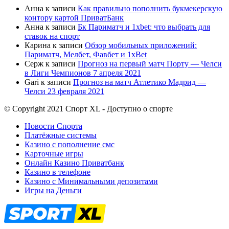
Анна
к записи
Как правильно пополнить букмекерскую
контору картой ПриватБанк
Анна
к записи
Бк Париматч и 1xbet: что выбрать для
ставок на спорт
Карина
к записи
Обзор мобильных приложений:
Париматч, Мелбет, Фавбет и 1xBet
Серж
к записи
Прогноз на первый матч Порту — Челси
в Лиги Чемпионов 7 апреля 2021
Gari
к записи
Прогноз на матч Атлетико Мадрид —
Челси 23 февраля 2021
© Copyright 2021 Спорт XL - Доступно о спорте
Новости Спорта
Платёжные системы
Казино с пополнение смс
Карточные игры
Онлайн Казино Приватбанк
Казино в телефоне
Казино с Минимальными депозитами
Игры на Деньги