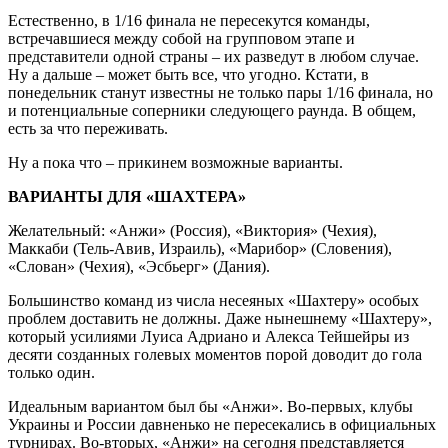
Естественно, в 1/16 финала не пересекутся команды,
встречавшиеся между собой на групповом этапе и
представители одной страны – их разведут в любом случае.
Ну а дальше – может быть все, что угодно. Кстати, в
понедельник станут известны не только пары 1/16 финала, но
и потенциальные соперники следующего раунда. В общем,
есть за что переживать.
Ну а пока что – прикинем возможные варианты.
ВАРИАНТЫ ДЛЯ «ШАХТЕРА»
Желательный: «Анжи» (Россия), «Виктория» (Чехия),
Маккаби (Тель-Авив, Израиль), «Марибор» (Словения),
«Слован» (Чехия), «Эсбьерг» (Дания).
Большинство команд из числа несеяных «Шахтеру» особых
проблем доставить не должны. Даже нынешнему «Шахтеру»,
который усилиями Луиса Адриано и Алекса Тейшейры из
десяти созданных голевых моментов порой доводит до гола
только один.
Идеальным вариантом был бы «Анжи». Во-первых, клубы
Украины и России давненько не пересекались в официальных
турнирах. Во-вторых, «Анжи» на сегодня представляется