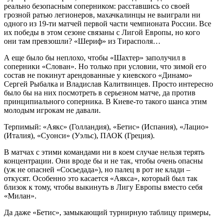
реально безопасным соперником: расставшись со своей
грозной ратью легионеров, махачкалинцы не выиграли ни
одного из 19-ти матчей первой части чемпионата России. Все
их победы в этом сезоне связаны с Лигой Европы, но кого
они там превзошли? «Шериф» из Тирасполя…
А еще было бы неплохо, чтобы «Шахтер» заполучил в
соперники «Слован». Но только при условии, что зимой его
состав не покинут арендованные у киевского «Динамо»
Сергей Рыбалка и Владислав Калитвинцев. Просто интересно
было бы на них посмотреть в серьезном матче, да против
принципиального соперника. В Киеве-то такого шанса этим
молодым игрокам не давали.
Терпимый: «Аякс» (Голландия), «Бетис» (Испания), «Лацио»
(Италия), «Суонси» (Уэльс), ПАОК (Греция).
В матчах с этими командами ни в коем случае нельзя терять
концентрации. Они вроде бы и не так, чтобы очень опасны
(уж не опасней «Сосьедада»), но палец в рот не клади –
откусят. Особенно это касается «Аякса», который был так
близок к тому, чтобы выкинуть в Лигу Европы вместо себя
«Милан».
Да даже «Бетис», замыкающий турнирную таблицу примеры,