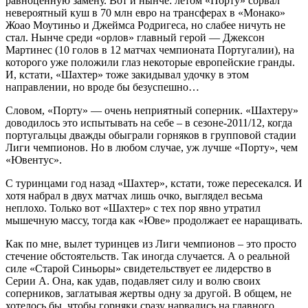
равноценную замену. Вот и нынче: летом «Порту» сорвал
невероятный куш в 70 млн евро на трансферах в «Монако»
Жоао Моутиньо и Джеймса Родригеса, но слабее ничуть не
стал. Нынче среди «орлов» главный герой — Джексон
Мартинес (10 голов в 12 матчах чемпионата Португалии), на
которого уже положили глаз некоторые европейские гранды.
И, кстати, «Шахтер» тоже закидывал удочку в этом
направлении, но вроде бы безуспешно…
Словом, «Порту» — очень неприятный соперник. «Шахтеру»
доводилось это испытывать на себе – в сезоне-2011/12, когда
португальцы дважды обыграли горняков в групповой стадии
Лиги чемпионов. Но в любом случае, уж лучше «Порту», чем
«Ювентус».
С туринцами год назад «Шахтер», кстати, тоже пересекался. И
хотя набрал в двух матчах лишь очко, выглядел весьма
неплохо. Только вот «Шахтер» с тех пор явно утратил
мышечную массу, тогда как «Юве» продолжает ее наращивать.
Как по мне, вылет туринцев из Лиги чемпионов – это просто
стечение обстоятельств. Так иногда случается. А о реальной
силе «Старой Синьоры» свидетельствует ее лидерство в
Серии А. Она, как удав, подавляет силу и волю своих
соперников, заглатывая жертвы одну за другой. В общем, не
хотелось бы, чтобы горняки сразу нарвались на главного