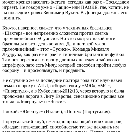
может крепко насолить (кстати, сегодня как раз с «Сосьедадом
играет). Не говоря уже о «Лацио» или ПАОКЕ, где, кстати, не
на последних ролях Звонимир Вукич. В Донецке должны его
помнить.
Кто-то, наверное, скажет, что у техничных бразильцев
«Шахтера» все непременно сложится против слегка
прямолинейного «Суонси». Но это смотря с какой ноги
бразильцы в этот день встанут. Да и не такой уж он
прямолинейный – этот «Суонси». Команда Микаэля
Лаудрупа, как раз не играет в типичный британский футбол.
Там нет перекоса в сторону длинных передач и забросов в
штрафную, зато есть Мичу, который способен пройти любую
оборону – и проскользнуть, и продавить.
Не случайно же за последние полтора года этот клуб навел
немало шороху в АПЛ, отбирая очки у «МЮ», «МС»,
«Ливерпуля», а в Кубке лиги-2012/13, через которую и была
проложена дорога в Лигу Европы, сенсационно прошел все
тот же «Ливерпуль» и «Челси».
Плохой: «Ювентус» (Италия), «Порту» (Португалия).
Португальский клуб, ежегодно продающий своих лидеров,
обладает потрясающей способностью тут же находить им