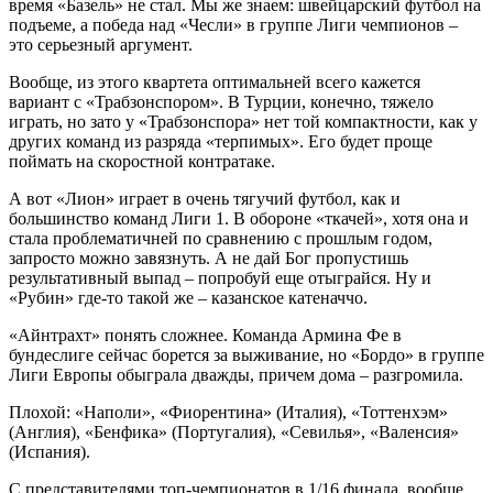
время «Базель» не стал. Мы же знаем: швейцарский футбол на
подъеме, а победа над «Чесли» в группе Лиги чемпионов –
это серьезный аргумент.
Вообще, из этого квартета оптимальней всего кажется
вариант с «Трабзонспором». В Турции, конечно, тяжело
играть, но зато у «Трабзонспора» нет той компактности, как у
других команд из разряда «терпимых». Его будет проще
поймать на скоростной контратаке.
А вот «Лион» играет в очень тягучий футбол, как и
большинство команд Лиги 1. В обороне «ткачей», хотя она и
стала проблематичней по сравнению с прошлым годом,
запросто можно завязнуть. А не дай Бог пропустишь
результативный выпад – попробуй еще отыграйся. Ну и
«Рубин» где-то такой же – казанское катеначчо.
«Айнтрахт» понять сложнее. Команда Армина Фе в
бундеслиге сейчас борется за выживание, но «Бордо» в группе
Лиги Европы обыграла дважды, причем дома – разгромила.
Плохой: «Наполи», «Фиорентина» (Италия), «Тоттенхэм»
(Англия), «Бенфика» (Португалия), «Севилья», «Валенсия»
(Испания).
С представителями топ-чемпионатов в 1/16 финала, вообще,