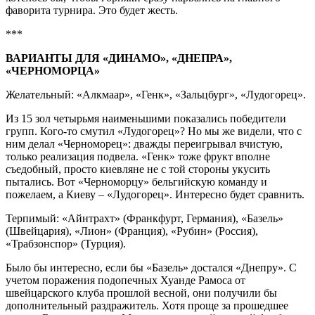
фаворита турнира. Это будет жесть.
***
ВАРИАНТЫ ДЛЯ «ДИНАМО», «ДНЕПРА»,
«ЧЕРНОМОРЦА»
Желательный: «Алкмаар», «Генк», «Зальцбург», «Лудогорец».
Из 15 зол четырьмя наименьшими показались победители
групп. Кого-то смутил «Лудогорец»? Но мы же видели, что с
ним делал «Черноморец»: дважды переигрывал вчистую,
только реализация подвела. «Генк» тоже фрукт вполне
съедобный, просто киевляне не с той стороны укусить
пытались. Вот «Черноморцу» бельгийскую команду и
пожелаем, а Киеву – «Лудогорец». Интересно будет сравнить.
Терпимый: «Айнтрахт» (Франкфурт, Германия), «Базель»
(Швейцария), «Лион» (Франция), «Рубин» (Россия),
«Трабзонспор» (Турция).
Было бы интересно, если бы «Базель» достался «Днепру». С
учетом поражения подопечных Хуанде Рамоса от
швейцарского клуба прошлой весной, они получили бы
дополнительный раздражитель. Хотя проще за прошедшее