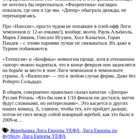
не хотелось бы пересекаться. «Фиорентина» наглядно
показала, где они и где мы. «Днепр» обыграла дважды, не
перенапрягаясь.
Про «Наполи», просто чудом не попавшее в плей-офф Лиги
чемпионов (с 12-ю очками!), вообще, молчу. Рауль Альбиоль,
Марек Гамшик, Гонсало Игуаин, Хосе Кальехон, Горан
Пандев – с этими парнями лучше не связываться. Их даже в
Турине побаиваются.
«Тотенхэм» и «Бенфика» немногим проще, хотя в отношении
«шпор» можно надеяться, что в конце февраля они зациклятся
на борьбе за место в зоне Лиги чемпионов в чемпионате
страны. А «Валенсия» — это в любом случае фирма. Даже без
Роберто Сольдадо.
В общем, совершенно правильно сказал капитан «Днепра»
Руслан Ротань: «Кто бы нам в 1/16 финала ни достался, матчи
будут сложными, но интересными». Это касается и других
наших команд. А, главное, чтобы тех, кто пройдет дальше,
потом не свел между собой коварный жребий, как это было в
2009-м…
Жеребьевка Лига Европы УЕФА
,
Лига Европы по
футболу
,
Лига Европы УЕФА