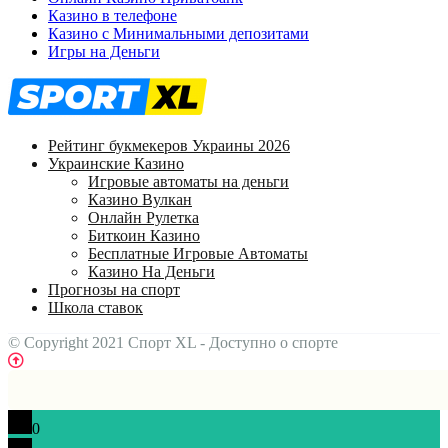
Казино в телефоне
Казино с Минимальными депозитами
Игры на Деньги
Рейтинг букмекеров Украины 2026
Украинские Казино
Игровые автоматы на деньги
Казино Вулкан
Онлайн Рулетка
Биткоин Казино
Бесплатные Игровые Автоматы
Казино На Деньги
Прогнозы на спорт
Школа ставок
© Copyright 2021 Спорт XL - Доступно о спорте
0