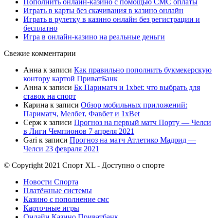
Пополнить онлайн-казино с помощью СМС оплаты
Играть в карты без скачивания в казино онлайн
Играть в рулетку в казино онлайн без регистрации и
бесплатно
Игра в онлайн-казино на реальные деньги
Свежие комментарии
Анна
к записи
Как правильно пополнить букмекерскую
контору картой ПриватБанк
Анна
к записи
Бк Париматч и 1xbet: что выбрать для
ставок на спорт
Карина
к записи
Обзор мобильных приложений:
Париматч, Мелбет, Фавбет и 1xBet
Серж
к записи
Прогноз на первый матч Порту — Челси
в Лиги Чемпионов 7 апреля 2021
Gari
к записи
Прогноз на матч Атлетико Мадрид —
Челси 23 февраля 2021
© Copyright 2021 Спорт XL - Доступно о спорте
Новости Спорта
Платёжные системы
Казино с пополнение смс
Карточные игры
Онлайн Казино Приватбанк