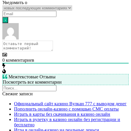
Уведомить о
0
комментариев
Межтекстовые Отзывы
Посмотреть все комментарии
Свежие записи
Официальный сайт казино Вулкан 777 с выводом денег
Пополнить онлайн-казино с помощью СМС оплаты
Играть в карты без скачивания в казино онлайн
Играть в рулетку в казино онлайн без регистрации и
бесплатно
Игра в онлайн-казино на реальные деньги