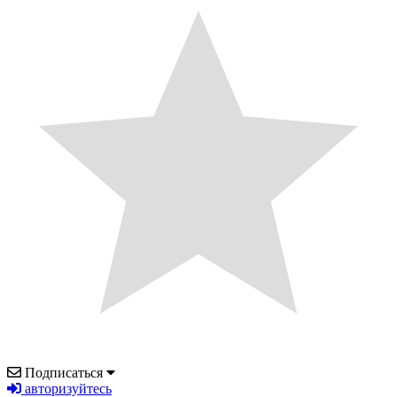
Подписаться
авторизуйтесь