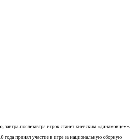
о, завтра-послезавтра игрок станет киевским «динамовцем».
10 года принял участие в игре за национальную сборную