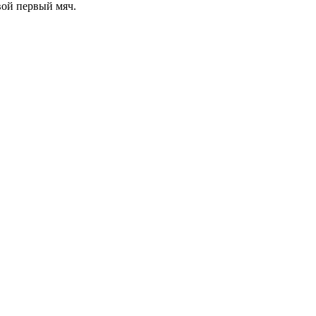
вой первый мяч.