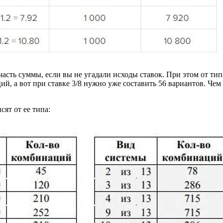
часть суммы, если вы не угадали исходы ставок. При этом от тип
ий, а вот при ставке 3/8 нужно уже составить 56 вариантов. Че
ят от ее типа: