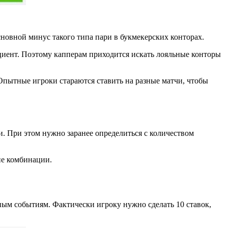
сновной минус такого типа пари в букмекерских конторах.
иент. Поэтому капперам приходится искать лояльные конторы
Опытные игроки стараются ставить на разные матчи, чтобы
и. При этом нужно заранее определиться с количеством
ие комбинации.
нным событиям. Фактически игроку нужно сделать 10 ставок,