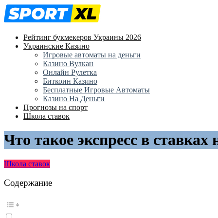
Рейтинг букмекеров Украины 2026
Украинские Казино
Игровые автоматы на деньги
Казино Вулкан
Онлайн Рулетка
Биткоин Казино
Бесплатные Игровые Автоматы
Казино На Деньги
Прогнозы на спорт
Школа ставок
Что такое экспресс в ставках 
Школа ставок
Содержание