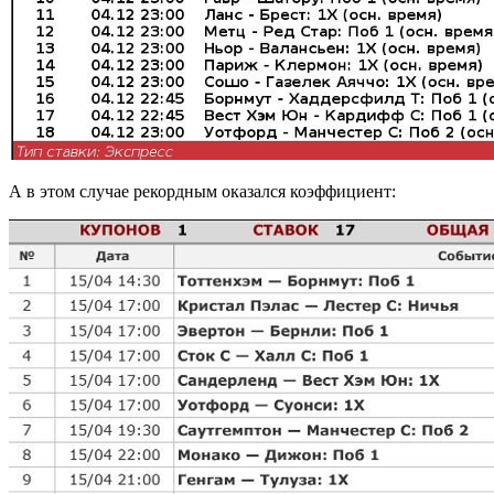
А в этом случае рекордным оказался коэффициент: