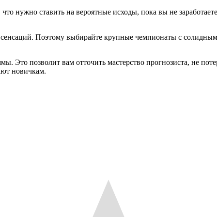
м, что нужно ставить на вероятные исходы, пока вы не заработа
ет сенсаций. Поэтому выбирайте крупные чемпионаты с солидны
ммы. Это позволит вам отточить мастерство прогнозиста, не поте
ают новичкам.