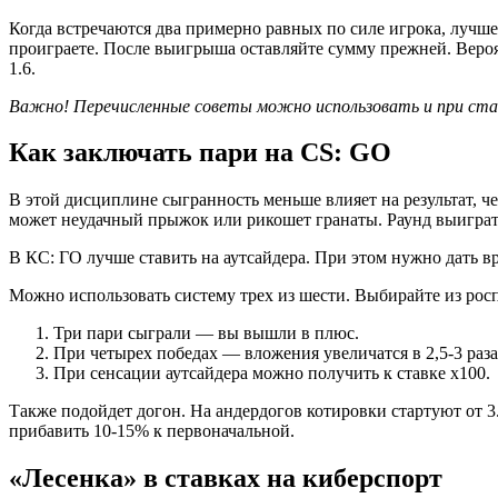
Когда встречаются два примерно равных по силе игрока, лучше 
проиграете. После выигрыша оставляйте сумму прежней. Вероят
1.6.
Важно! Перечисленные советы можно использовать и при ставк
Как заключать пари на CS: GO
В этой дисциплине сыгранность меньше влияет на результат, ч
может неудачный прыжок или рикошет гранаты. Раунд выиграть
В КС: ГО лучше ставить на аутсайдера. При этом нужно дать в
Можно использовать систему трех из шести. Выбирайте из росп
Три пари сыграли — вы вышли в плюс.
При четырех победах — вложения увеличатся в 2,5-3 раза
При сенсации аутсайдера можно получить к ставке х100.
Также подойдет догон. На андердогов котировки стартуют от 
прибавить 10-15% к первоначальной.
«Лесенка» в ставках на киберспорт