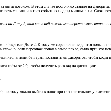
ставить догоном. В этом случае постоянно ставьте на фаворита. 
ность сенсаций в трех событиях подряд минимальна. Сложность 
ах на Доту 2, так как в ней важно мастерство коллектива и е
ем в Фифе или Доте 2. К тому же соревнование длится дольше п
 сложно, если персонаж попал в самое пекло, было принято не
ремя неопытным беттерам поставить на фаворитов, чтобы кэфы п
иси кэфы от 2.0, чтобы получить расклад на дистанции:
.
3.0, поэтому можно выйти в плюс при незначительном увеличени