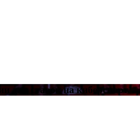
ии для ставок на киберспорт