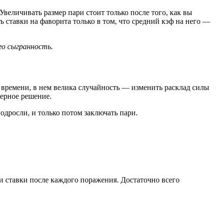
Увеличивать размер пари стоит только после того, как вы
ставки на фаворита только в том, что средний кэф на него —
го сыгранность.
о времени, в нем велика случайность — изменить расклад силы
верное решение.
одросли, и только потом заключать пари.
и ставки после каждого поражения. Достаточно всего