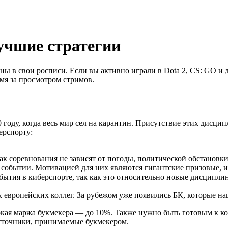
лучшие стратегии
 в свои росписи. Если вы активно играли в Dota 2, CS: GO и 
емя за просмотром стримов.
 году, когда весь мир сел на карантин. Присутствие этих дисци
ерспорту:
.
ак соревнования не зависят от погоды, политической обстановк
 событии. Мотивацией для них являются гигантские призовые, и
ытия в киберспорте, так как это относительно новые дисципли
 европейских коллег. За рубежом уже появились БК, которые на
кая маржа букмекера — до 10%. Также нужно быть готовым к кон
источники, принимаемые букмекером.