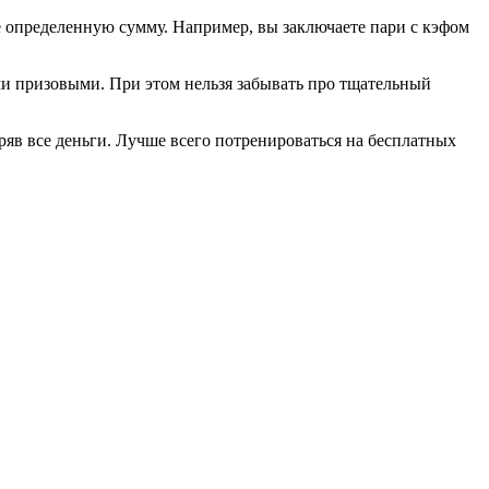
ете определенную сумму. Например, вы заключаете пари с кэфом
ми призовыми. При этом нельзя забывать про тщательный
ряв все деньги. Лучше всего потренироваться на бесплатных