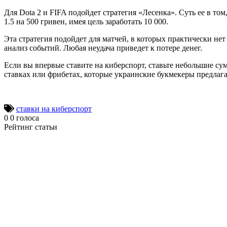
Для Dota 2 и FIFA подойдет стратегия «Лесенка». Суть ее в то
1.5 на 500 гривен, имея цель заработать 10 000.
Эта стратегия подойдет для матчей, в которых практически н
анализ событий. Любая неудача приведет к потере денег.
Если вы впервые ставите на киберспорт, ставьте небольшие су
ставках или фрибетах, которые украинские букмекеры предлаг
ставки на киберспорт
0
0
голоса
Рейтинг статьи